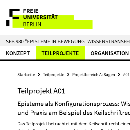
Springe
Service-
direkt
zu
Navigation
Inhalt
SFB 980 "EPISTEME IN BEWEGUNG. WISSENSTRANSFER
KONZEPT
TEILPROJEKTE
ORGANISATION
Startseite
Teilprojekte
Projektbereich A: Sagen
A01
Teilprojekt A01
Episteme als Konfigurationsprozess: W
und Praxis am Beispiel des Keilschriftre
Das Teilprojekt betrachtet mit dem Keilschriftrecht ein