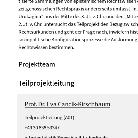
tisierte Sammlungen von epistemischem Rechtswissen e
zeitgenössischen Rechtspraxis andererseits umfasst. In
Urukagina“ aus der Mitte des 3. Jt. v. Chr. und den „Mi
2. Jt. v. Chr. untersucht das Teilprojekt den Bezug zw
Rechtsurkunden und geht der Frage nach, inwiefern his
soziopolitische Konfigura­tionsprozesse die Ausformun
Rechtswissen bestimmen.
Projektteam
Teilprojektleitung
Prof. Dr. Eva Cancik-Kirschbaum
Teilprojektleitung (A01)
+49 30 838 53347
altorientalistik@geschkult.fu-berlin.de