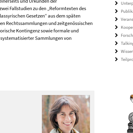
inerseits und Urkunden der
Unterp
 zwei Fallstudien zu den „Reformtexten des
Publik
ttelassyrischen Gesetzen“ aus dem späten
Veran
ischen Rechtssammlungen und zeitgenössischen
Koope
torische Kontingenz sowie formale und
Forsch
g systematisierter Sammlungen von
Talkin
Wisse
Teilpr