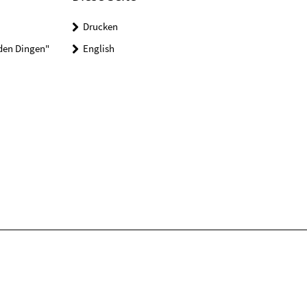
Drucken
 den Dingen"
English