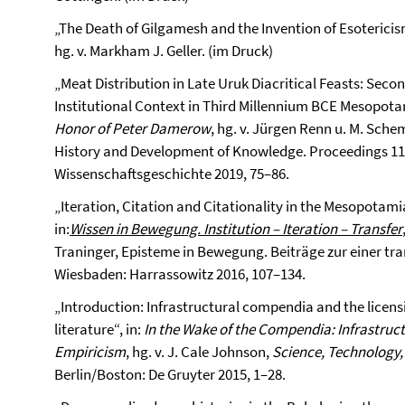
„The Death of Gilgamesh and the Invention of Esoterici
hg. v. Markham J. Geller. (im Druck)
„Meat Distribution in Late Uruk Diacritical Feasts: Se
Institutional Context in Third Millennium BCE Mesopota
Honor of Peter Damerow
, hg. v. Jürgen Renn u. M. Sch
History and Development of Knowledge. Proceedings 11, 
Wissenschaftsgeschichte 2019, 75–86.
„Iteration, Citation and Citationality in the Mesopotami
in:
Wissen in Bewegung.
Institu­tion – Iteration – Transfer
Traninger, Episteme in Bewegung. Beiträge zur einer tra
Wiesbaden: Harrassowitz 2016, 107–134.
„Introduction: Infrastructural compendia and the licen
literature“, in:
In the Wake of the Compendia: Infrastruct
Empiricism
, hg. v. J. Cale Johnson,
Science, Technology, 
Berlin/Boston: De Gruyter 2015, 1–28.