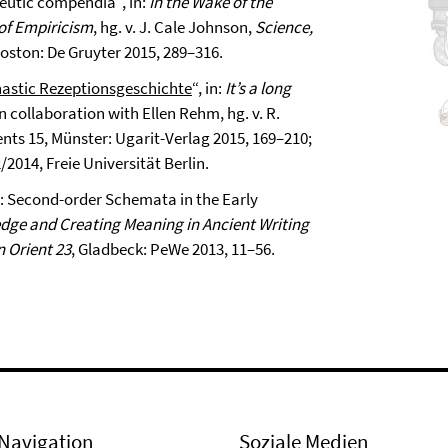
peutic compendia“, in:
In the Wake of the
of Empiricism
, hg. v. J. Cale Johnson,
Science,
Boston: De Gruyter 2015, 289–316.
nastic Rezeptionsgeschichte
“, in:
It’s a long
 In collaboration with Ellen Rehm, hg. v. R.
ents 15, Münster: Ugarit-Verlag 2015, 169–210;
2/2014, Freie Universität Berlin.
: Second-order Schemata in the Early
dge and Creating Meaning in Ancient Writing
 Orient 23
, Gladbeck: PeWe 2013, 11–56.
Navigation
Soziale Medien