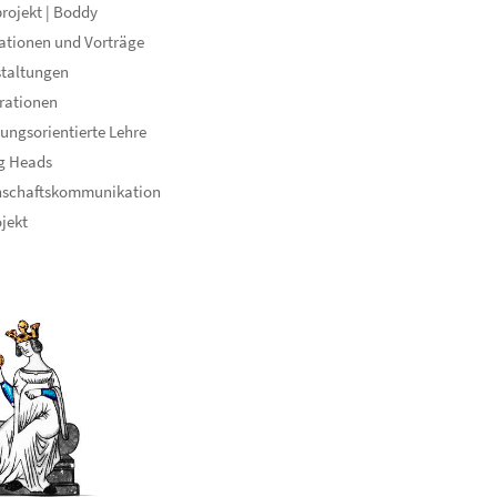
rojekt | Boddy
ationen und Vorträge
staltungen
rationen
ungsorientierte Lehre
g Heads
nschaftskommunikation
ojekt