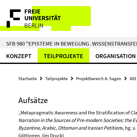
Springe
Service-
direkt
zu
Navigation
Inhalt
SFB 980 "EPISTEME IN BEWEGUNG. WISSENSTRANSFER
KONZEPT
TEILPROJEKTE
ORGANISATION
Startseite
Teilprojekte
Projektbereich A: Sagen
A01
Aufsätze
„Metapragmatic Awareness and the Stratification of Cla
Narration in the Sources of Pre-modern Societies: the Ev
Byzantine, Arabic, Ottoman and Iranian Petition
s, hg. v
Göttingen. (im Druck)