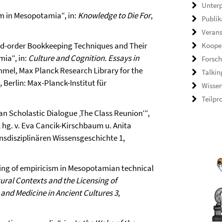
Unterp
sm in Mesopotamia“, in:
Knowledge to Die For
,
Publik
Veran
cond-order Bookkeeping Techniques and Their
Koope
mia“, in:
Culture and Cognition. Essays in
Forsch
emmel
,
Max Planck Research Library for the
Talkin
Berlin: Max-Planck-Institut für
Wisse
Teilpr
an Scholastic Dialogue ‚The Class Reunion‘“,
, hg. v. Eva Cancik-Kirschbaum u. Anita
nsdisziplinären Wissensgeschichte 1,
sing of empiricism in Mesopotamian technical
ural Contexts and the Licensing of
and Medicine in Ancient Cultures 3
,