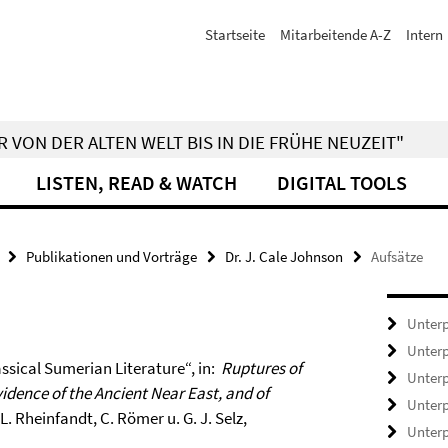
Startseite
Mitarbeitende A-Z
Intern
 VON DER ALTEN WELT BIS IN DIE FRÜHE NEUZEIT"
LISTEN, READ & WATCH
DIGITAL TOOLS
Publikationen und Vorträge
Dr. J. Cale Johnson
Aufsätze
Unterp
Unterp
ssical Sumerian Literature“, in:
Ruptures of
Unterp
idence of the Ancient Near East, and of
Unterp
. L. Rheinfandt, C. Römer u. G. J. Selz,
Unterp