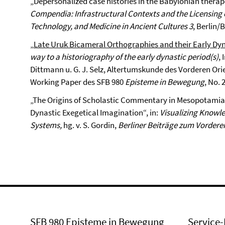
„Depersonalized case histories in the Babylonian thera
Compendia: Infrastructural Contexts and the Licensing 
Technology, and Medicine in Ancient Cultures 3
, Berlin/
„
Late Uruk Bicameral Orthographies and their Early Dy
way to a historiography of the early dynastic period(s)
,
Dittmann u. G. J. Selz, Altertumskunde des Vorderen Ori
Working Paper des SFB 980
Episteme in Bewegung
, No. 
„The Origins of Scholastic Commentary in Mesopotamia
Dynastic Exegetical Imagination“, in:
Visualizing Knowle
Systems
,
hg. v. S. Gordin,
Berliner Beiträge zum Vorderen
SFB 980 Episteme in Bewegung
Service-