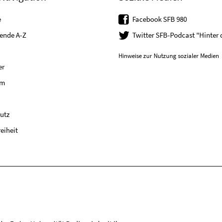
e
Facebook SFB 980
tende A-Z
Twitter SFB-Podcast "Hinter
Hinweise zur Nutzung sozialer Medien
er
um
utz
reiheit