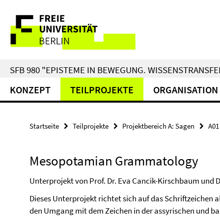
Springe
Service-
direkt
zu
Navigation
Inhalt
SFB 980 "EPISTEME IN BEWEGUNG. WISSENSTRANSFER
KONZEPT
TEILPROJEKTE
ORGANISATION
Startseite
Teilprojekte
Projektbereich A: Sagen
A01
Mesopotamian Grammatology
Unterprojekt von Prof. Dr. Eva Cancik-Kirschbaum und D
Dieses Unterprojekt richtet sich auf das Schriftzeichen
den Umgang mit dem Zeichen in der assyrischen und bab