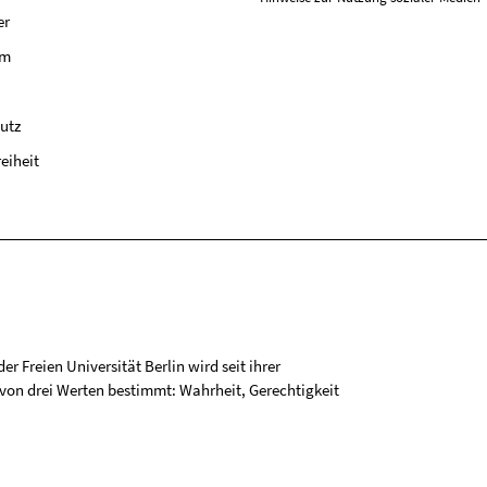
er
um
utz
reiheit
r Freien Universität Berlin wird seit ihrer
on drei Werten bestimmt: Wahrheit, Gerechtigkeit