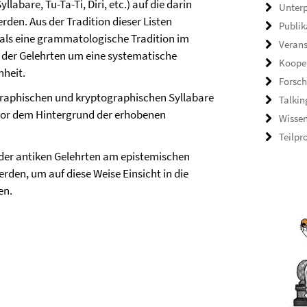
abare, Tu-Ta-Ti, Diri, etc.) auf die darin
Unterp
en. Aus der Tradition dieser Listen
Publik
ls eine grammatologische Tradition im
Veran
 der Gelehrten um eine systematische
Koope
nheit.
Forsch
ographischen und kryptographischen Syllabare
Talkin
 vor dem Hintergrund der erhobenen
Wisse
Teilpr
t der antiken Gelehrten am epistemischen
en, um auf diese Weise Einsicht in die
en.