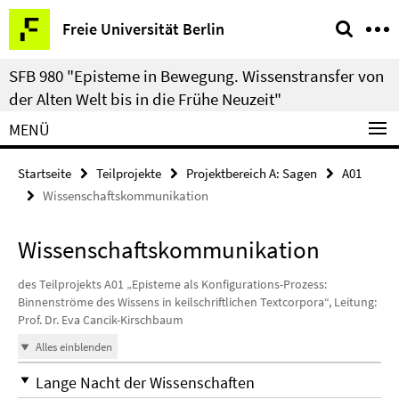
Springe
Service-
Freie Universität Berlin
direkt
Navigation
zu
SFB 980 "Episteme in Bewegung. Wissenstransfer von
Inhalt
der Alten Welt bis in die Frühe Neuzeit"
MENÜ
Startseite
Teilprojekte
Projektbereich A: Sagen
A01
Wissenschaftskommunikation
Wissenschaftskommunikation
des Teilprojekts A01 „Episteme als Konfigurations-Prozess:
Binnenströme des Wissens in keilschriftlichen Textcorpora“, Leitung:
Prof. Dr. Eva Cancik-Kirschbaum
Alles einblenden
Lange Nacht der Wissenschaften