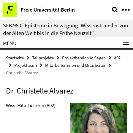
Springe
Service-
Freie Universität Berlin
direkt
Navigation
zu
SFB 980 "Episteme in Bewegung. Wissenstransfer von
Inhalt
der Alten Welt bis in die Frühe Neuzeit"
MENÜ
Startseite
Teilprojekte
Projektbereich A: Sagen
A02
Projektteam
Mitarbeiterinnen und Mitarbeiter
Christelle Alvarez
Dr. Christelle Alvarez
Wiss. Mitarbeiterin (A02)