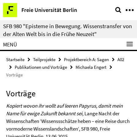
Springe
Service-
Freie Universität Berlin
direkt
Navigation
zu
SFB 980 "Episteme in Bewegung. Wissenstransfer von
Inhalt
der Alten Welt bis in die Frühe Neuzeit"
MENÜ
Startseite
Teilprojekte
Projektbereich A: Sagen
A02
Publikationen und Vorträge
Michaela Engert
Vorträge
Vorträge
Kopiert wovon ihr wollt auf leeren Papyrus, damit mein
Name für ewige Zukunft bekannt sei
, Lange Nacht der
Wissenschaften ‘Wissenssschätze heben – eine Reise durch
vormoderne Wissenslandschaften‘, SFB 980, Freie
Universität Berlin, 13.06.2015.