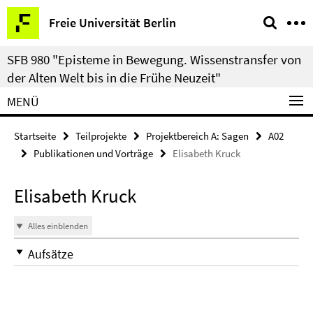
Springe
Service-
Freie Universität Berlin
direkt
Navigation
zu
SFB 980 "Episteme in Bewegung. Wissenstransfer von
Inhalt
der Alten Welt bis in die Frühe Neuzeit"
MENÜ
Startseite
Teilprojekte
Projektbereich A: Sagen
A02
Publikationen und Vorträge
Elisabeth Kruck
Elisabeth Kruck
Alles einblenden
Aufsätze