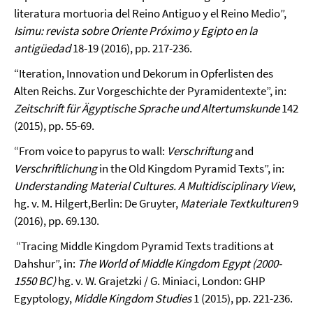
literatura mortuoria del Reino Antiguo y el Reino Medio”,
Isimu: revista sobre Oriente Próximo y Egipto en la
antigüedad
18-19 (2016), pp. 217-236.
“Iteration, Innovation und Dekorum in Opferlisten des
Alten Reichs. Zur Vorgeschichte der Pyramidentexte”, in:
Zeitschrift für Ägyptische Sprache und Altertumskunde
142
(2015), pp. 55-69.
“From voice to papyrus to wall:
Verschriftung
and
Verschriftlichung
in the Old Kingdom Pyramid Texts”, in:
Understanding Material Cultures. A Multidisciplinary View
,
hg. v. M. Hilgert,Berlin: De Gruyter,
Materiale Textkulturen
9
(2016), pp. 69.130.
“Tracing Middle Kingdom Pyramid Texts traditions at
Dahshur”, in:
The World of Middle Kingdom Egypt (2000-
1550 BC)
hg. v. W. Grajetzki / G. Miniaci, London: GHP
Egyptology,
Middle Kingdom Studies
1 (2015), pp. 221-236.