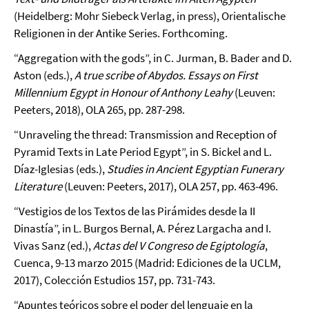
(Heidelberg: Mohr Siebeck Verlag, in press), Orientalische
Religionen in der Antike Series. Forthcoming.
“Aggregation with the gods”, in C. Jurman, B. Bader and D.
Aston (eds.),
A true scribe of Abydos. Essays on First
Millennium Egypt in Honour of Anthony Leahy
(Leuven:
Peeters, 2018), OLA 265, pp. 287-298.
“Unraveling the thread: Transmission and Reception of
Pyramid Texts in Late Period Egypt”, in S. Bickel and L.
Díaz-Iglesias (eds.),
Studies in Ancient Egyptian Funerary
Literature
(Leuven: Peeters, 2017), OLA 257, pp. 463-496.
“Vestigios de los Textos de las Pirámides desde la II
Dinastía”, in L. Burgos Bernal, A. Pérez Largacha and I.
Vivas Sanz (ed.),
Actas del V Congreso de Egiptología
,
Cuenca, 9-13 marzo 2015 (Madrid: Ediciones de la UCLM,
2017), Colección Estudios 157, pp. 731-743.
“Apuntes teóricos sobre el poder del lenguaje en la