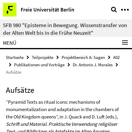
Springe
Service-
Freie Universität Berlin
direkt
Navigation
zu
SFB 980 "Episteme in Bewegung. Wissenstransfer von
Inhalt
der Alten Welt bis in die Frühe Neuzeit"
MENÜ
Startseite
Teilprojekte
Projektbereich A: Sagen
A02
Publikationen und Vorträge
Dr. Antonio J. Morales
Aufsätze
Aufsätze
“Pyramid Texts as ritual icons: mechanisms of
monumentalization and adaptation in the chambers of
the Old Kingdom queens”, in J. Quack and D. Luft (eds.),
Schrift und Material. Praktische Verwendung religiöser
Text- und Bildträger als Artefakte im Alten Ägypten