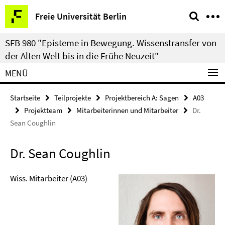
Springe
Service-
Freie Universität Berlin
direkt
Navigation
zu
SFB 980 "Episteme in Bewegung. Wissenstransfer von
Inhalt
der Alten Welt bis in die Frühe Neuzeit"
MENÜ
Startseite
Teilprojekte
Projektbereich A: Sagen
A03
Projektteam
Mitarbeiterinnen und Mitarbeiter
Dr.
Sean Coughlin
Dr. Sean Coughlin
Wiss. Mitarbeiter (A03)