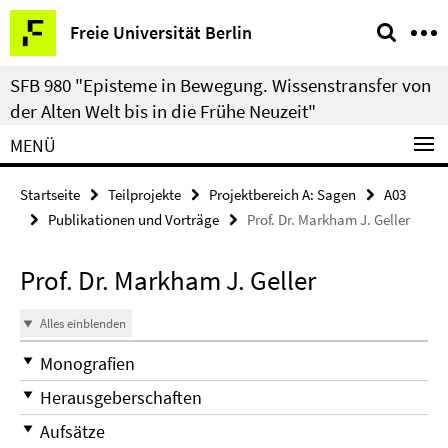
Springe
Service-
Freie Universität Berlin
direkt
Navigation
zu
SFB 980 "Episteme in Bewegung. Wissenstransfer von
Inhalt
der Alten Welt bis in die Frühe Neuzeit"
MENÜ
Startseite
Teilprojekte
Projektbereich A: Sagen
A03
Publikationen und Vorträge
Prof. Dr. Markham J. Geller
Prof. Dr. Markham J. Geller
Alles einblenden
Monografien
Herausgeberschaften
Aufsätze