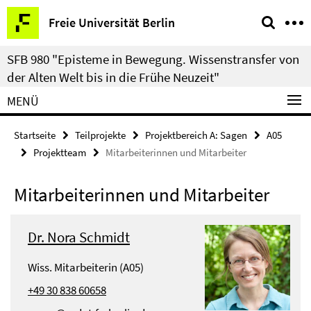
Springe
Service-
Freie Universität Berlin
direkt
Navigation
zu
SFB 980 "Episteme in Bewegung. Wissenstransfer von
Inhalt
der Alten Welt bis in die Frühe Neuzeit"
MENÜ
Startseite
Teilprojekte
Projektbereich A: Sagen
A05
Projektteam
Mitarbeiterinnen und Mitarbeiter
Mitarbeiterinnen und Mitarbeiter
Dr. Nora Schmidt
Wiss. Mitarbeiterin (A05)
+49 30 838 60658