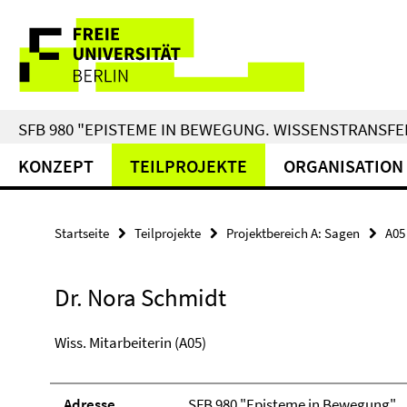
Springe
Service-
direkt
zu
Navigation
Inhalt
SFB 980 "EPISTEME IN BEWEGUNG. WISSENSTRANSFER
KONZEPT
TEILPROJEKTE
ORGANISATION
Startseite
Teilprojekte
Projektbereich A: Sagen
A05
Dr. Nora Schmidt
Wiss. Mitarbeiterin (A05)
Adresse
SFB 980 "Episteme in Bewegung"