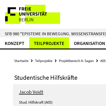
Springe
Service-
direkt
zu
Navigation
Inhalt
SFB 980 "EPISTEME IN BEWEGUNG. WISSENSTRANSFER
KONZEPT
TEILPROJEKTE
ORGANISATION
Startseite
Teilprojekte
Projektbereich A: Sagen
A05
Studentische Hilfskräfte
Jacob Veidt
Stud. Hilfskraft (A05)