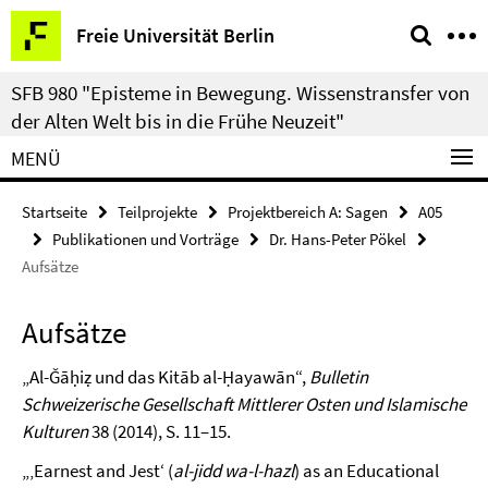
Springe
Service-
Freie Universität Berlin
direkt
Navigation
zu
SFB 980 "Episteme in Bewegung. Wissenstransfer von
Inhalt
der Alten Welt bis in die Frühe Neuzeit"
MENÜ
Startseite
Teilprojekte
Projektbereich A: Sagen
A05
Publikationen und Vorträge
Dr. Hans-Peter Pökel
Aufsätze
Aufsätze
„Al-Ǧāḥiẓ und das Kitāb al-Ḥayawān“,
Bulletin
Schweizerische Gesellschaft Mittlerer Osten und Islamische
Kulturen
38 (2014), S. 11–15.
„‚Earnest and Jest‘ (
al-jidd wa-l-hazl
) as an Educational