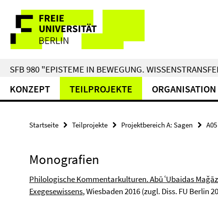
Springe
Service-
direkt
zu
Navigation
Inhalt
SFB 980 "EPISTEME IN BEWEGUNG. WISSENSTRANSFER
KONZEPT
TEILPROJEKTE
ORGANISATION
Startseite
Teilprojekte
Projektbereich A: Sagen
A05
Monografien
Philologische Kommentarkulturen. Abū ʿUbaidas Maǧāz 
Exegesewissens
, Wiesbaden 2016 (zugl. Diss. FU Berlin 20