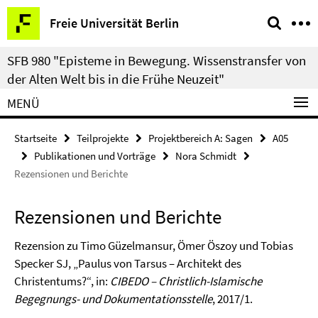
Springe
Service-
Freie Universität Berlin
direkt
Navigation
zu
SFB 980 "Episteme in Bewegung. Wissenstransfer von
Inhalt
der Alten Welt bis in die Frühe Neuzeit"
MENÜ
Startseite
Teilprojekte
Projektbereich A: Sagen
A05
Publikationen und Vorträge
Nora Schmidt
Rezensionen und Berichte
Rezensionen und Berichte
Rezension zu Timo Güzelmansur, Ömer Öszoy und Tobias
Specker SJ, „Paulus von Tarsus – Architekt des
Christentums?“, in:
CIBEDO – Christlich-Islamische
Begegnungs- und Dokumentationsstelle
, 2017/1.