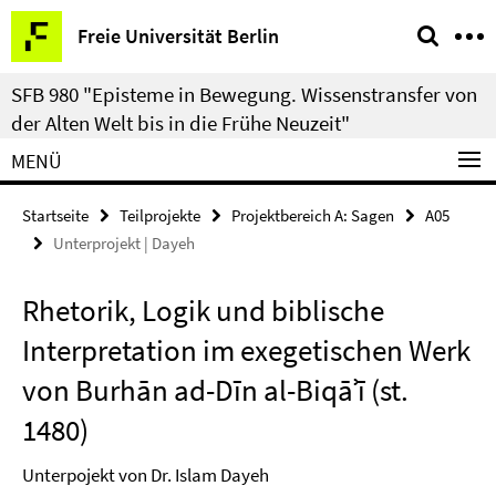
Springe
Service-
Freie Universität Berlin
direkt
Navigation
zu
SFB 980 "Episteme in Bewegung. Wissenstransfer von
Inhalt
der Alten Welt bis in die Frühe Neuzeit"
MENÜ
Startseite
Teilprojekte
Projektbereich A: Sagen
A05
Unterprojekt | Dayeh
Rhetorik, Logik und biblische
Interpretation im exegetischen Werk
von Burhān ad-Dīn al-Biqāʾī (st.
1480)
Unterpojekt von Dr. Islam Dayeh