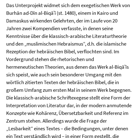
Das Unterprojekt widmet sich dem exegetischen Werk von
Burhān ad-Dīn al-Biqāʾī (st. 1480), einem in Kairo und
Damaskus wirkenden Gelehrten, der im Laufe von 20
Jahren zwei Kompendien verfasste, in denen seine
Kenntnisse über die klassisch-arabische Literaturtheorie
und den „muslimischen Hebraismus“, d.h. die islamische
Rezeption der hebräischen Bibel, verflochten sind. Im
Vordergrund stehen die rhetorischen und
hermeneutischen Theorien, aus denen das Werk al-Biqāʾīs
sich speist, wie auch sein besonderer Umgang mit den
wörtlich zitierten Texten der hebräischen Bibel, die in
großem Umfang zum ersten Mal in seinem Werk begegnen.
Die klassisch-arabische Schriftexegese stellt eine Form der
Interpretation von Literatur dar, in der modern anmutende
Konzepte wie Kohärenz, Übersetzbarkeit und Referenz im
Zentrum stehen. Allerdings wurde die Frage der
„Lesbarkeit“ eines Textes – die Bedingungen, unter denen
ein Text verständlich wird – in einer Form gestellt, die