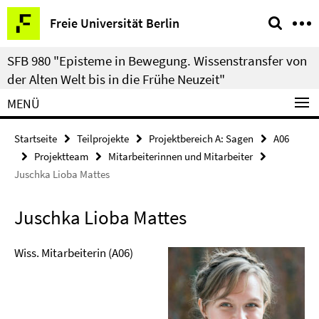
Springe
Service-
Freie Universität Berlin
direkt
Navigation
zu
SFB 980 "Episteme in Bewegung. Wissenstransfer von
Inhalt
der Alten Welt bis in die Frühe Neuzeit"
MENÜ
Startseite
Teilprojekte
Projektbereich A: Sagen
A06
Projektteam
Mitarbeiterinnen und Mitarbeiter
Juschka Lioba Mattes
Juschka Lioba Mattes
Wiss. Mitarbeiterin (A06)