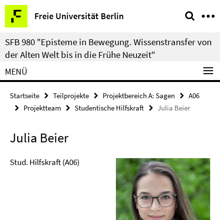
Springe
Service-
Freie Universität Berlin
direkt
Navigation
zu
SFB 980 "Episteme in Bewegung. Wissenstransfer von
Inhalt
der Alten Welt bis in die Frühe Neuzeit"
MENÜ
Startseite
Teilprojekte
Projektbereich A: Sagen
A06
Projektteam
Studentische Hilfskraft
Julia Beier
Julia Beier
Stud. Hilfskraft (A06)