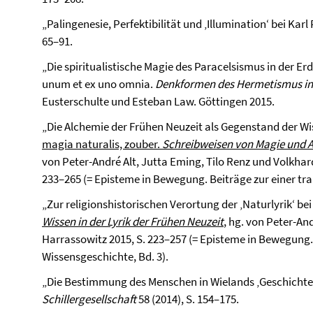
„Palingenesie, Perfektibilität und ‚Illumination‘ bei Karl 
65–91.
„Die spiritualistische Magie des Paracelsismus in der Erd
unum et ex uno omnia.
Denkformen des Hermetismus in 
Eusterschulte und Esteban Law. Göttingen 2015.
„Die Alchemie der Frühen Neuzeit als Gegenstand der Wi
magia naturalis, zouber.
Schreibweisen von Magie und Al
von Peter-André Alt, Jutta Eming, Tilo Renz und Volkhar
233–265 (= Episteme in Bewegung. Beiträge zur einer tra
„Zur religionshistorischen Verortung der ‚Naturlyrik‘ bei
Wissen in der Lyrik der Frühen Neuzeit
, hg. von Peter-An
Harrassowitz 2015, S. 223–257 (= Episteme in Bewegung. 
Wissensgeschichte, Bd. 3).
„Die Bestimmung des Menschen in Wielands ‚Geschichte 
Schillergesellschaft
58 (2014), S. 154–175.