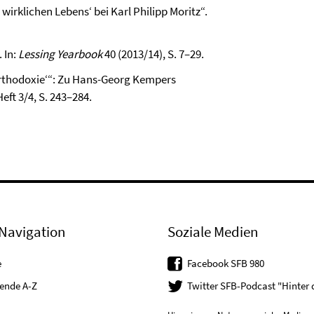
 wirklichen Lebens‘ bei Karl Philipp Moritz“.
 In:
Lessing Yearbook
40 (2013/14), S. 7–29.
Orthodoxie‘“: Zu Hans-Georg Kempers
Heft 3/4, S. 243–284.
Navigation
Soziale Medien
e
Facebook SFB 980
tende A-Z
Twitter SFB-Podcast "Hinter