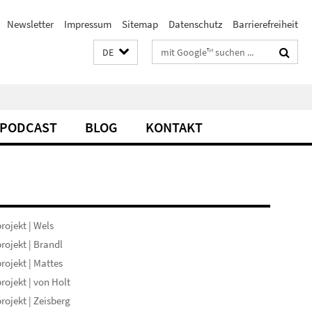
Newsletter
Impressum
Sitemap
Datenschutz
Barrierefreiheit
Suchbegriffe
DE
PODCAST
BLOG
KONTAKT
rojekt | Wels
rojekt | Brandl
rojekt | Mattes
rojekt | von Holt
rojekt | Zeisberg