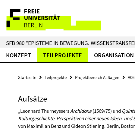
Springe
Service-
direkt
zu
Navigation
Inhalt
SFB 980 "EPISTEME IN BEWEGUNG. WISSENSTRANSFER
KONZEPT
TEILPROJEKTE
ORGANISATION
Startseite
Teilprojekte
Projektbereich A: Sagen
A06
Aufsätze
„Leonhard Thurneyssers
Archidoxa
(1569/75) und
Quinta
Kulturgeschichte. Perspektiven einer neuen Ideen- und 
von Maximilian Benz und Gideon Stiening. Berlin, Boston