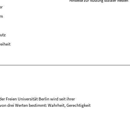
Hinweise zur Nutzung sozialer Medien
er
um
utz
reiheit
r Freien Universität Berlin wird seit ihrer
on drei Werten bestimmt: Wahrheit, Gerechtigkeit