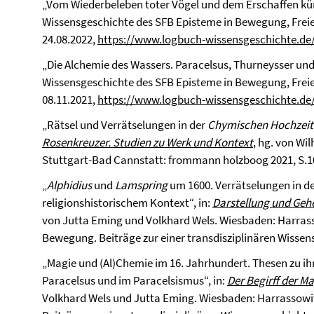
„Vom Wiederbeleben toter Vögel und dem Erschaffen kün
Wissensgeschichte des SFB Episteme in Bewegung, Freie 
24.08.2022,
https://www.logbuch-wissensgeschichte.de
„Die Alchemie des Wassers. Paracelsus, Thurneysser und
Wissensgeschichte des SFB Episteme in Bewegung, Freie 
08.11.2021,
https://www.logbuch-wissensgeschichte.de/
„Rätsel und Verrätselungen in der
Chymischen Hochzeit
Rosenkreuzer. Studien zu Werk und Kontext
, hg. von W
Stuttgart-Bad Cannstatt: frommann holzboog 2021, S.1
„
Alphidius
und
Lamspring
um 1600. Verrätselungen in de
religionshistorischem Kontext“, in:
Darstellung und Gehe
von Jutta Eming und Volkhard Wels. Wiesbaden: Harrasso
Bewegung. Beiträge zur einer transdisziplinären Wissens
„Magie und (Al)Chemie im 16. Jahrhundert. Thesen zu i
Paracelsus und im Paracelsismus“, in:
Der Begirff der Ma
Volkhard Wels und Jutta Eming. Wiesbaden: Harrassowit