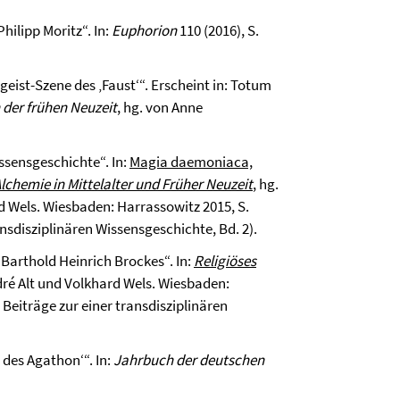
Philipp Moritz“. In:
Euphorion
110 (2016), S.
geist-Szene des ‚Faust‘“. Erscheint in: Totum
der frühen Neuzeit
, hg. von Anne
ssensgeschichte“. In:
Magia daemoniaca,
chemie in Mittelalter und Früher Neuzeit
, hg.
d Wels. Wiesbaden: Harrassowitz 2015, S.
nsdisziplinären Wissensgeschichte, Bd. 2).
 Barthold Heinrich Brockes“. In:
Religiöses
dré Alt und Volkhard Wels. Wiesbaden:
Beiträge zur einer transdisziplinären
des Agathon‘“. In:
Jahrbuch der deutschen