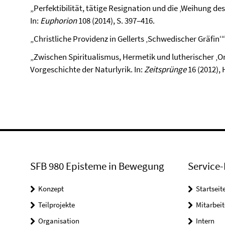
„Perfektibilität, tätige Resignation und die ‚Weihung des
In:
Euphorion
108 (2014), S. 397–416.
„Christliche Providenz in Gellerts ‚Schwedischer Gräfin‘“.
„Zwischen Spiritualismus, Hermetik und lutherischer ‚
Vorgeschichte der Naturlyrik. In:
Zeitsprünge
16 (2012), 
SFB 980 Episteme in Bewegung
Service-
Konzept
Startseit
Teilprojekte
Mitarbei
Organisation
Intern