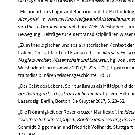
Beiträge zur einer transdisziplinären Wissensgeschichte,
„Melanchthon’s Logic and Rhetoric and the Methodology
Alchymia
“. In:
Natural Knowledge and Aristotelianism at
von Pietro Omodeo und Volkhard Wels. Wiesbaden: Harra
Bewegung. Beiträge zur einer transdisziplinären Wissens
„Zum theologischen und sozialhistorischen Kontext der
Italien, Deutschland und Frankreich“. In:
Marsilio Ficino
Magie zwischen Wissenschaft und Literatur
, hg. von Ju
Wiesbaden: Harrassowitz 2017, S. 235–273 (= Episteme i
transdisziplinären Wissensgeschichte, Bd. 7)
„Der Geist des Lebens. Spiritualismus als Mittelpunkt de
der Avantgarde: Theatrum alchemicum
, hg. von Helma
Lazardzig. Berlin, Boston: De Gruyter 2017, S. 28–62.
„Die Frömmigkeit der Rosenkreuzer-Manifeste“. In:
Idee
zwischen Schulmetaphysik, Konfessionalisierung und h
Schmidt-Biggemann und Friedrich Vollhardt. Stuttgart
173–208.