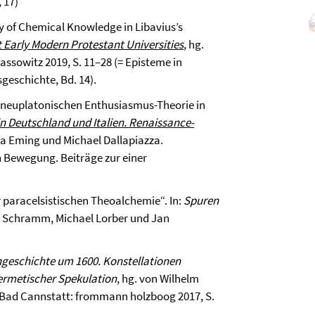
 17)
 of Chemical Knowledge in Libavius’s
 Early Modern Protestant Universities
, hg.
ssowitz 2019, S. 11–28 (= Episteme in
geschichte, Bd. 14).
 neuplatonischen Enthusiasmus-Theorie in
 in Deutschland und Italien. Renaissance-
tta Eming und Michael Dallapiazza.
n Bewegung. Beiträge zur einer
r paracelsistischen Theoalchemie“. In:
Spuren
r Schramm, Michael Lorber und Jan
ngeschichte um 1600. Konstellationen
ermetischer Spekulation
, hg. von Wilhelm
-Bad Cannstatt: frommann holzboog 2017, S.