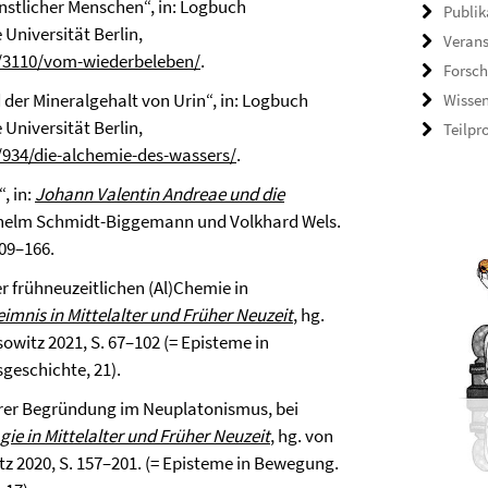
stlicher Menschen“, in: Logbuch
Publik
Universität Berlin,
Veran
/3110/vom-wiederbeleben/
.
Forsch
 der Mineralgehalt von Urin“, in: Logbuch
Wisse
Universität Berlin,
Teilpr
934/die-alchemie-des-wassers/
.
“, in:
Johann Valentin Andreae und die
ilhelm Schmidt-Biggemann und Volkhard Wels.
09–166.
r frühneuzeitlichen (Al)Chemie in
imnis in Mittelalter und Früher Neuzeit
, hg.
witz 2021, S. 67–102 (= Episteme in
geschichte, 21).
hrer Begründung im Neuplatonismus, bei
gie in Mittelalter und Früher Neuzeit
, hg. von
z 2020, S. 157–201. (= Episteme in Bewegung.