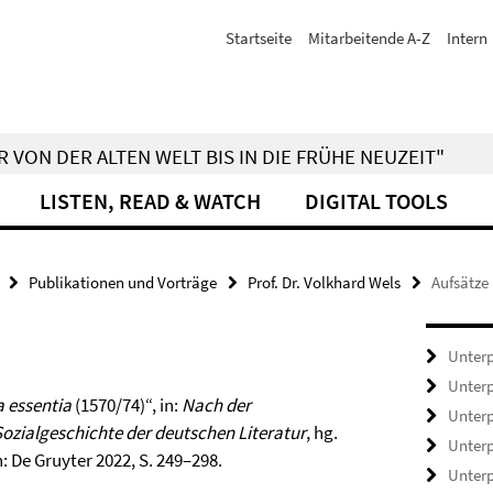
Startseite
Mitarbeitende A-Z
Intern
 VON DER ALTEN WELT BIS IN DIE FRÜHE NEUZEIT"
LISTEN, READ & WATCH
DIGITAL TOOLS
Publikationen und Vorträge
Prof. Dr. Volkhard Wels
Aufsätze
Unterp
Unterp
 essentia
(1570/74)“, in:
Nach der
Unterp
Sozialgeschichte der deutschen Literatur
, hg.
Unterp
: De Gruyter 2022, S. 249–298.
Unterp