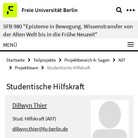
Springe
Service-
Freie Universität Berlin
direkt
Navigation
zu
SFB 980 "Episteme in Bewegung. Wissenstransfer von
Inhalt
der Alten Welt bis in die Frühe Neuzeit"
MENÜ
Startseite
Teilprojekte
Projektbereich A: Sagen
A07
Projektteam
Studentische Hilfskraft
Studentische Hilfskraft
Dillwyn Thier
Stud. Hilfskraft (A07)
dillwyn.thier@fu-berlin.de