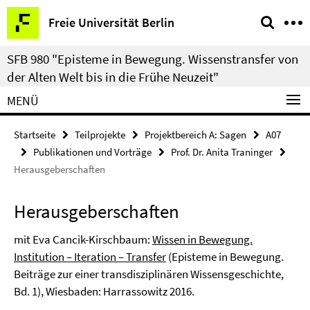
Springe
Service-
Freie Universität Berlin
direkt
Navigation
zu
SFB 980 "Episteme in Bewegung. Wissenstransfer von
Inhalt
der Alten Welt bis in die Frühe Neuzeit"
MENÜ
Startseite
Teilprojekte
Projektbereich A: Sagen
A07
Publikationen und Vorträge
Prof. Dr. Anita Traninger
Herausgeberschaften
Herausgeberschaften
mit Eva Cancik-Kirschbaum:
Wissen in Bewegung.
Institution – Iteration – Transfer
(Episteme in Bewegung.
Beiträge zur einer transdisziplinären Wissensgeschichte,
Bd. 1), Wiesbaden: Harrassowitz 2016.