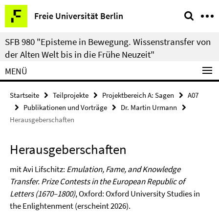
Springe
Service-
Freie Universität Berlin
direkt
Navigation
zu
SFB 980 "Episteme in Bewegung. Wissenstransfer von
Inhalt
der Alten Welt bis in die Frühe Neuzeit"
MENÜ
Startseite
Teilprojekte
Projektbereich A: Sagen
A07
Publikationen und Vorträge
Dr. Martin Urmann
Herausgeberschaften
Herausgeberschaften
mit Avi Lifschitz:
Emulation, Fame, and Knowledge
Transfer. Prize Contests in the European Republic of
Letters (1670–1800)
, Oxford: Oxford University Studies in
the Enlightenment (erscheint 2026).