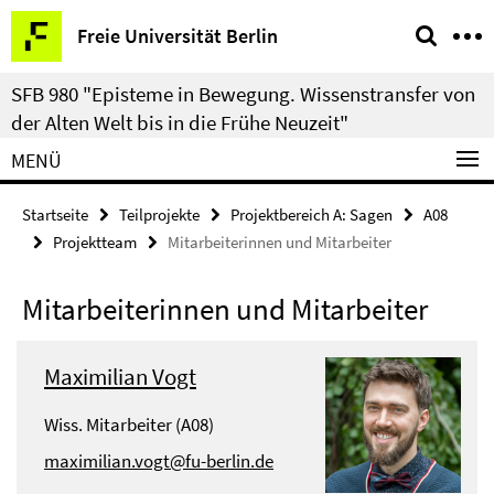
Springe
Service-
Freie Universität Berlin
direkt
Navigation
zu
SFB 980 "Episteme in Bewegung. Wissenstransfer von
Inhalt
der Alten Welt bis in die Frühe Neuzeit"
MENÜ
Startseite
Teilprojekte
Projektbereich A: Sagen
A08
Projektteam
Mitarbeiterinnen und Mitarbeiter
Mitarbeiterinnen und Mitarbeiter
Maximilian Vogt
Wiss. Mitarbeiter (A08)
maximilian.vogt@fu-berlin.de