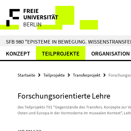
Springe
Service-
direkt
zu
Navigation
Inhalt
SFB 980 "EPISTEME IN BEWEGUNG. WISSENSTRANSFER
KONZEPT
TEILPROJEKTE
ORGANISATION
Startseite
Teilprojekte
Transferprojekt
Forschungsor
Forschungsorientierte Lehre
des Teilprojekts T01 "Gegenstände des Transfers. Konzepte zur
Osten und Europa in der Vormoderne im musealen Kontext", Leitu