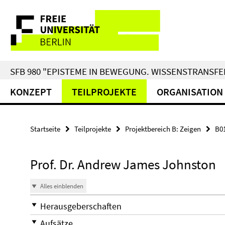
Springe
Service-
direkt
zu
Navigation
Inhalt
SFB 980 "EPISTEME IN BEWEGUNG. WISSENSTRANSFER
KONZEPT
TEILPROJEKTE
ORGANISATION
Startseite
Teilprojekte
Projektbereich B: Zeigen
B0
Prof. Dr. Andrew James Johnston
Alles einblenden
Herausgeberschaften
Aufsätze