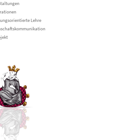
staltungen
rationen
ungsorientierte Lehre
nschaftskommunikation
ojekt