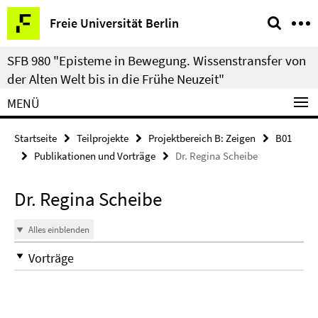
Springe
Service-
Freie Universität Berlin
direkt
Navigation
zu
SFB 980 "Episteme in Bewegung. Wissenstransfer von
Inhalt
der Alten Welt bis in die Frühe Neuzeit"
MENÜ
Startseite
Teilprojekte
Projektbereich B: Zeigen
B01
Publikationen und Vorträge
Dr. Regina Scheibe
Dr. Regina Scheibe
Alles einblenden
Vorträge