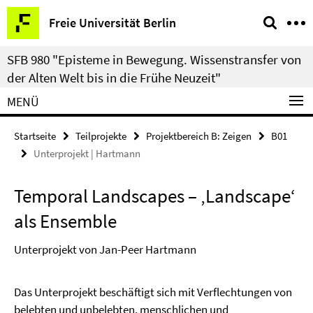
Springe
Service-
Freie Universität Berlin
direkt
Navigation
zu
SFB 980 "Episteme in Bewegung. Wissenstransfer von
Inhalt
der Alten Welt bis in die Frühe Neuzeit"
MENÜ
Startseite
Teilprojekte
Projektbereich B: Zeigen
B01
Unterprojekt | Hartmann
Temporal Landscapes – ‚Landscape‘
als Ensemble
Unterprojekt von Jan-Peer Hartmann
Das Unterprojekt beschäftigt sich mit Verflechtungen von
belebten und unbelebten, menschlichen und