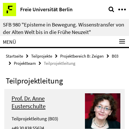
Springe
Service-
Freie Universität Berlin
direkt
Navigation
zu
SFB 980 "Episteme in Bewegung. Wissenstransfer von
Inhalt
der Alten Welt bis in die Frühe Neuzeit"
MENÜ
Startseite
Teilprojekte
Projektbereich B: Zeigen
B03
Projektteam
Teilprojektleitung
Teilprojektleitung
Prof. Dr. Anne
Eusterschulte
Teilprojektleitung (B03)
+49 30 838 55624