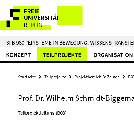
Springe
Service-
direkt
zu
Navigation
Inhalt
SFB 980 "EPISTEME IN BEWEGUNG. WISSENSTRANSFER
KONZEPT
TEILPROJEKTE
ORGANISATION
Startseite
Teilprojekte
Projektbereich B: Zeigen
B0
Prof. Dr. Wilhelm Schmidt-Biggem
Teilprojektleitung (B03)