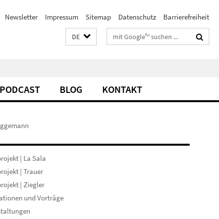
Newsletter
Impressum
Sitemap
Datenschutz
Barrierefreiheit
Suchbegriffe
DE
PODCAST
BLOG
KONTAKT
Biggemann
rojekt | La Sala
rojekt | Trauer
rojekt | Ziegler
ationen und Vorträge
staltungen