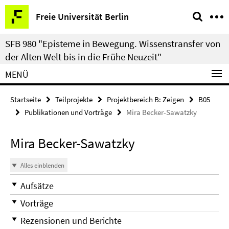
Springe
Service-
Freie Universität Berlin
direkt
Navigation
zu
SFB 980 "Episteme in Bewegung. Wissenstransfer von
Inhalt
der Alten Welt bis in die Frühe Neuzeit"
MENÜ
Startseite
Teilprojekte
Projektbereich B: Zeigen
B05
Publikationen und Vorträge
Mira Becker-Sawatzky
Mira Becker-Sawatzky
Alles einblenden
Aufsätze
Vorträge
Rezensionen und Berichte