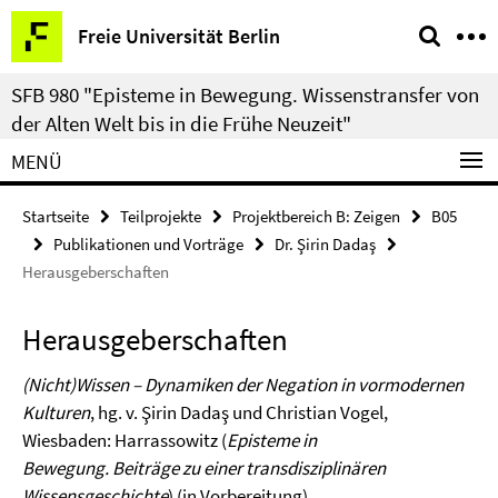
Springe
Service-
Freie Universität Berlin
direkt
Navigation
zu
SFB 980 "Episteme in Bewegung. Wissenstransfer von
Inhalt
der Alten Welt bis in die Frühe Neuzeit"
MENÜ
Startseite
Teilprojekte
Projektbereich B: Zeigen
B05
Publikationen und Vorträge
Dr. Şirin Dadaş
Herausgeberschaften
Herausgeberschaften
(Nicht)Wissen – Dynamiken der Negation in vormodernen
Kulturen
, hg. v. Şirin Dadaş und Christian Vogel,
Wiesbaden: Harrassowitz (
Episteme in
Bewegung.
Beiträge zu einer transdisziplinären
Wissensgeschichte
) (in Vorbereitung).