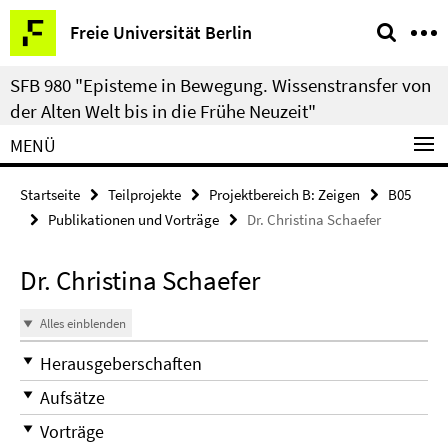
Springe
Service-
Freie Universität Berlin
direkt
Navigation
zu
SFB 980 "Episteme in Bewegung. Wissenstransfer von
Inhalt
der Alten Welt bis in die Frühe Neuzeit"
MENÜ
Startseite
Teilprojekte
Projektbereich B: Zeigen
B05
Publikationen und Vorträge
Dr. Christina Schaefer
Dr. Christina Schaefer
Alles einblenden
Herausgeberschaften
Aufsätze
Vorträge