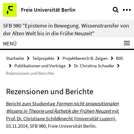
Springe
Service-
Freie Universität Berlin
direkt
Navigation
zu
SFB 980 "Episteme in Bewegung. Wissenstransfer von
Inhalt
der Alten Welt bis in die Frühe Neuzeit"
MENÜ
Startseite
Teilprojekte
Projektbereich B: Zeigen
B05
Publikationen und Vorträge
Dr. Christina Schaefer
Rezensionen und Berichte
Rezensionen und Berichte
Bericht zum Studientag
Formen nicht-propositionalen
Wissens in Theorie und Ästhetik der Frühen Neuzeit
mit
Prof. Dr. Christiane Schildknecht (Universität Luzern)
,
03.11.2014, SFB 980, Freie Universität Berlin.