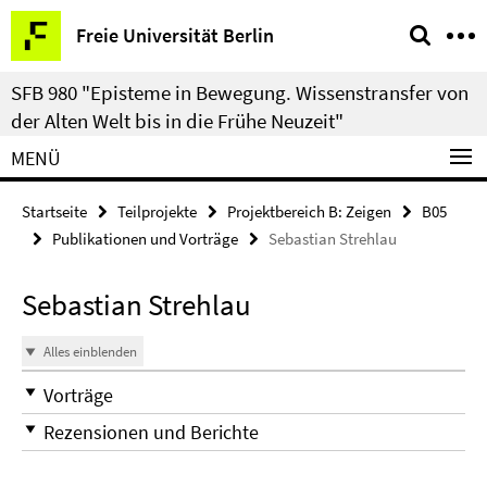
Springe
Service-
Freie Universität Berlin
direkt
Navigation
zu
SFB 980 "Episteme in Bewegung. Wissenstransfer von
Inhalt
der Alten Welt bis in die Frühe Neuzeit"
MENÜ
Startseite
Teilprojekte
Projektbereich B: Zeigen
B05
Publikationen und Vorträge
Sebastian Strehlau
Sebastian Strehlau
Alles einblenden
Vorträge
Rezensionen und Berichte