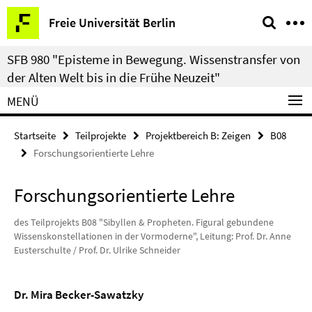
Springe
Service-
Freie Universität Berlin
direkt
Navigation
zu
SFB 980 "Episteme in Bewegung. Wissenstransfer von
Inhalt
der Alten Welt bis in die Frühe Neuzeit"
MENÜ
Startseite
Teilprojekte
Projektbereich B: Zeigen
B08
Forschungsorientierte Lehre
Forschungsorientierte Lehre
des Teilprojekts B08 "Sibyllen & Propheten. Figural gebundene
Wissenskonstellationen in der Vormoderne", Leitung: Prof. Dr. Anne
Eusterschulte / Prof. Dr. Ulrike Schneider
Dr. Mira Becker-Sawatzky