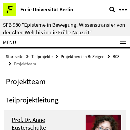
Springe
Service-
Freie Universität Berlin
direkt
Navigation
zu
SFB 980 "Episteme in Bewegung. Wissenstransfer von
Inhalt
der Alten Welt bis in die Frühe Neuzeit"
MENÜ
Startseite
Teilprojekte
Projektbereich B: Zeigen
B08
Projektteam
Projektteam
Teilprojektleitung
Prof. Dr. Anne
Eusterschulte