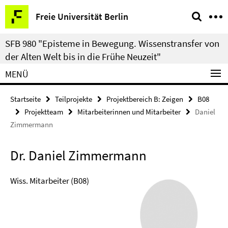
Springe
Service-
Freie Universität Berlin
direkt
Navigation
zu
SFB 980 "Episteme in Bewegung. Wissenstransfer von
Inhalt
der Alten Welt bis in die Frühe Neuzeit"
MENÜ
Startseite
Teilprojekte
Projektbereich B: Zeigen
B08
Projektteam
Mitarbeiterinnen und Mitarbeiter
Daniel
Zimmermann
Dr. Daniel Zimmermann
Wiss. Mitarbeiter (B08)