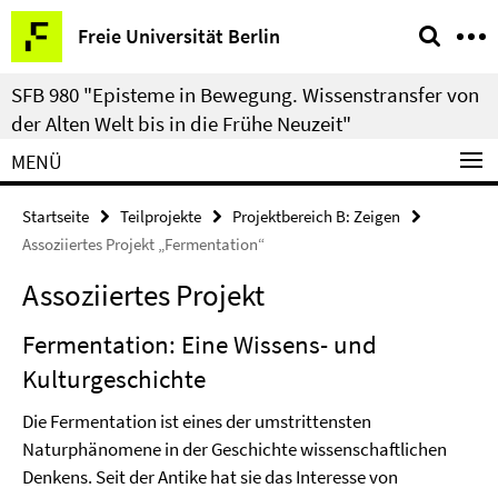
Springe
Service-
Freie Universität Berlin
direkt
Navigation
zu
SFB 980 "Episteme in Bewegung. Wissenstransfer von
Inhalt
der Alten Welt bis in die Frühe Neuzeit"
MENÜ
Startseite
Teilprojekte
Projektbereich B: Zeigen
Assoziiertes Projekt „Fermentation“
Assoziiertes Projekt
Fermentation: Eine Wissens- und
Kulturgeschichte
Die Fermentation ist eines der umstrittensten
Naturphänomene in der Geschichte wissenschaftlichen
Denkens. Seit der Antike hat sie das Interesse von