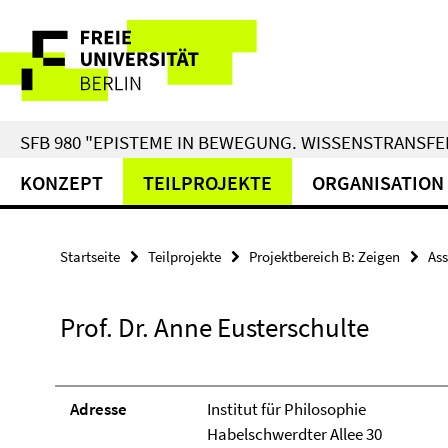
Springe
Service-
direkt
zu
Navigation
Inhalt
SFB 980 "EPISTEME IN BEWEGUNG. WISSENSTRANSFER
KONZEPT
TEILPROJEKTE
ORGANISATION
Startseite
Teilprojekte
Projektbereich B: Zeigen
Ass
Prof. Dr. Anne Eusterschulte
Adresse
Institut für Philosophie
Habelschwerdter Allee 30