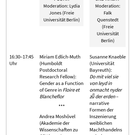
Moderation: Lydia
Moderation:
Jones (Freie
Falk
Universität Berlin)
Quenstedt
(Freie
Universität
Berlin)
16:30–17:45
Miriam Edlich-Muth
Susanne Knaeble
Uhr
(Humboldt
(Universität
Postdoctoral
Bayreuth):
Research Fellow):
Do mit viel sie
Gender as a Function
von leyd in
of Genre in
Floire et
onmacht nyder
Blancheflor
zuͦ der erden
–
narrative
***
Formen der
Andrea Moshövel
Inszenierung
(Akademie der
weiblichen
Wissenschaften zu
Machthandelns