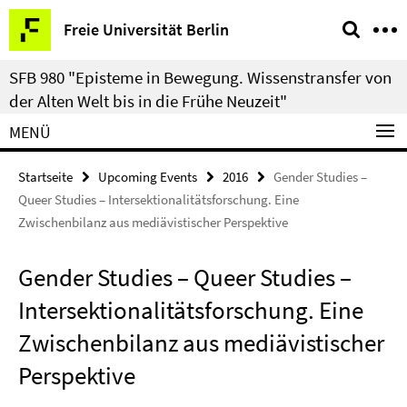
Springe
Service-
Freie Universität Berlin
direkt
Navigation
zu
SFB 980 "Episteme in Bewegung. Wissenstransfer von
Inhalt
der Alten Welt bis in die Frühe Neuzeit"
MENÜ
Startseite
Upcoming Events
2016
Gender Studies –
Queer Studies – Intersektionalitätsforschung. Eine
Zwischenbilanz aus mediävistischer Perspektive
Gender Studies – Queer Studies –
Intersektionalitätsforschung. Eine
Zwischenbilanz aus mediävistischer
Perspektive