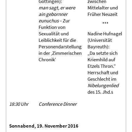
Göttingen):
zwischen
man sagt, er were
Mittelalter und
ain gebornner
Früher Neuzeit
eunuchus
– Zur
***
Funktion von
Sexualität und
Nadine Hufnagel
Leiblichkeit für die
(Universität
Personendarstellung
Bayreuth):
in der ‚Zimmerischen
„Da setzte sich
Chronik‘
Kriemhild auf
Etzels Thron.“
Herrschaft und
Geschlecht im
Nibelungenlied
des 15. Jhd.s
18:30 Uhr
Conference Dinner
Sonnabend, 19. November 2016