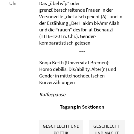
Uhr
Das „übel wîp“ oder
grenzüberschreitende Frauen in der
Versnovelle „die falsch peicht (A)“ und in
der Erzählung „Der Hakim bi-Amr Allah
und die Frauen“ des Ibn al-Dschauzī
(1116–1201 n. Chr.). Gender-
komparatistisch gelesen
***
Sonja Kerth (Universität Bremen):
Homo debilis. Dis/ability, Alter(n) und
Gender in mittelhochdeutschen
Kurzerzählungen
Kaffeepause
Tagung in Sektionen
GESCHLECHT UND
GESCHLECHT
POETIK
UND MACHT