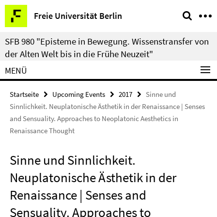
Springe
Service-
Freie Universität Berlin
direkt
Navigation
zu
SFB 980 "Episteme in Bewegung. Wissenstransfer von
Inhalt
der Alten Welt bis in die Frühe Neuzeit"
MENÜ
Startseite
Upcoming Events
2017
Sinne und
Sinnlichkeit. Neuplatonische Ästhetik in der Renaissance | Senses
and Sensuality. Approaches to Neoplatonic Aesthetics in
Renaissance Thought
Sinne und Sinnlichkeit.
Neuplatonische Ästhetik in der
Renaissance | Senses and
Sensuality. Approaches to