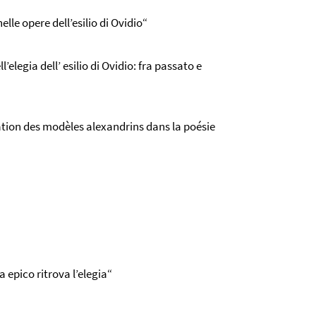
elle opere dell’esilio di Ovidio“
’elegia dell’ esilio di Ovidio: fra passato e
utation des modèles alexandrins dans la poésie
a epico ritrova l’elegia“