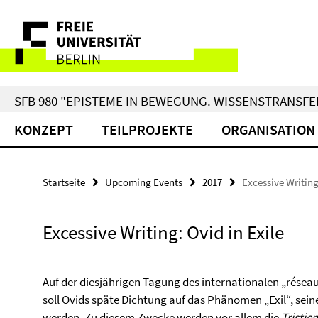
Springe
Service-
direkt
zu
Navigation
Inhalt
SFB 980 "EPISTEME IN BEWEGUNG. WISSENSTRANSFER
KONZEPT
TEILPROJEKTE
ORGANISATION
Startseite
Upcoming Events
2017
Excessive Writing
Excessive Writing: Ovid in Exile
Auf der diesjährigen Tagung des internationalen „réseau
soll Ovids späte Dichtung auf das Phänomen „Exil“, sei
werden. Zu diesem Zwecke werden vor allem die
Tristien