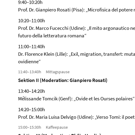
9:40–10:20h
Prof. Dr. Gianpiero Rosati (Pisa): „Microfisica del potere n
10:20–11:00h
Prof. Dr. Marco Fucecchi (Udine): „Il mito argonautico nell
futuro della letteratura romana“
11:00–11:40h
Dr. Florence Klein (Lille): „Exil, migration, transfert: m
ovidienne“
11:40–13:40h Mittagspause
Sektion II (Moderation: Gianpiero Rosati)
13:40–14:20h
Mélissande Tomcik (Genf): „Ovide et les Ourses polaires“
14:20–15:00h
Prof. Dr. Maria Luisa Delvigo (Udine): „Verso Tomi: il poet
15:00–15:30h Kaffeepause