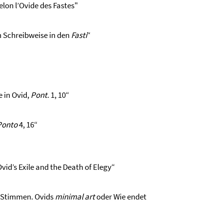
elon l’Ovide des Fastes"
n Schreibweise in den
Fasti
“
e in Ovid,
Pont
. 1, 10“
Ponto
4, 16“
Ovid’s Exile and the Death of Elegy“
e Stimmen. Ovids
minimal art
oder Wie endet