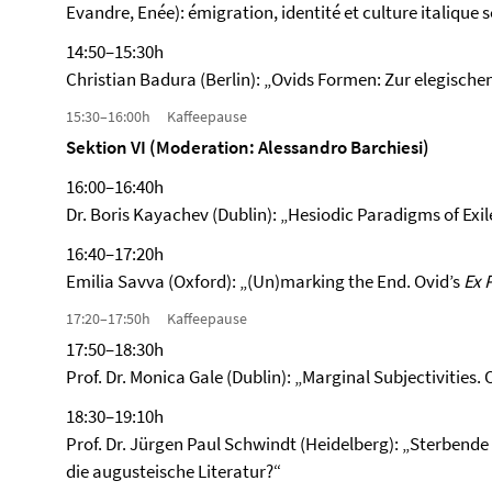
Evandre, Enée): émigration, identité et culture italique s
14:50–15:30h
Christian Badura (Berlin): „Ovids Formen: Zur elegische
15:30–16:00h Kaffeepause
Sektion VI (Moderation: Alessandro Barchiesi)
16:00–16:40h
Dr. Boris Kayachev (Dublin): „Hesiodic Paradigms of Exil
16:40–17:20h
Emilia Savva (Oxford): „(Un)marking the End. Ovid’s
Ex 
17:20–17:50h Kaffeepause
17:50–18:30h
Prof. Dr. Monica Gale (Dublin): „Marginal Subjectivities. 
18:30–19:10h
Prof. Dr. Jürgen Paul Schwindt (Heidelberg): „Sterbend
die augusteische Literatur?“