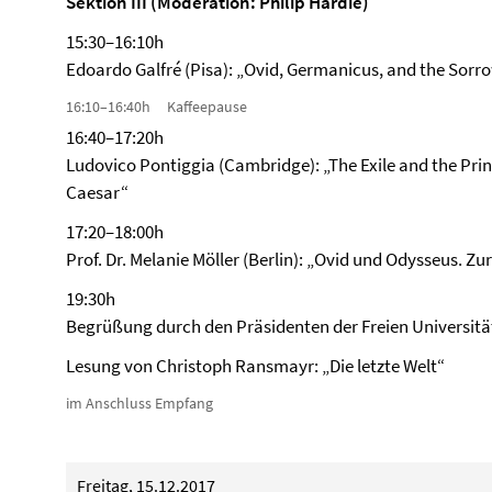
Sektion III (Moderation: Philip Hardie)
15:30–16:10h
Edoardo Galfré (Pisa): „Ovid, Germanicus, and the Sorr
16:10–16:40h Kaffeepause
16:40–17:20h
Ludovico Pontiggia (Cambridge): „The Exile and the Pr
Caesar“
17:20–18:00h
Prof. Dr. Melanie Möller (Berlin): „Ovid und Odysseus. Zur
19:30h
Begrüßung durch den Präsidenten der Freien Universität 
Lesung von Christoph Ransmayr: „Die letzte Welt“
im Anschluss Empfang
Freitag, 15.12.2017