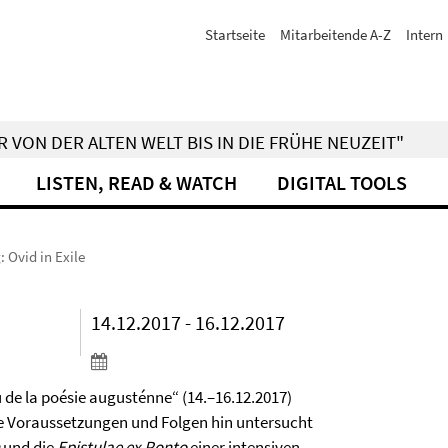
Startseite
Mitarbeitende A-Z
Intern
 VON DER ALTEN WELT BIS IN DIE FRÜHE NEUZEIT"
LISTEN, READ & WATCH
DIGITAL TOOLS
: Ovid in Exile
14.12.2017 - 16.12.2017
 de la poésie augusténne“ (14.–16.12.2017)
ne Voraussetzungen und Folgen hin untersucht
und die
Epistulae ex Ponto
einer intensiven,