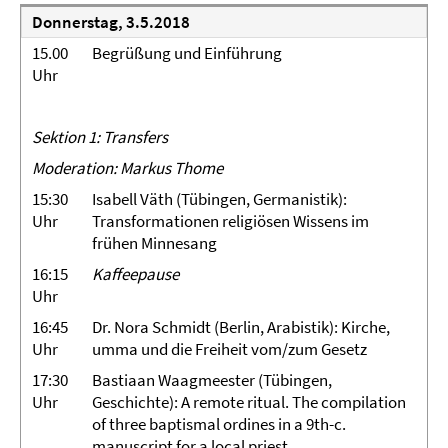
Donnerstag, 3.5.2018
15.00
Begrüßung und Einführung
Uhr
Sektion 1: Transfers
Moderation: Markus Thome
15:30
Isabell Väth (Tübingen, Germanistik):
Uhr
Transformationen religiösen Wissens im
frühen Minnesang
16:15
Kaffeepause
Uhr
16:45
Dr. Nora Schmidt (Berlin, Arabistik): Kirche,
Uhr
umma und die Freiheit vom/zum Gesetz
17:30
Bastiaan Waagmeester (Tübingen,
Uhr
Geschichte): A remote ritual. The compilation
of three baptismal ordines in a 9th-c.
manuscript for a local priest