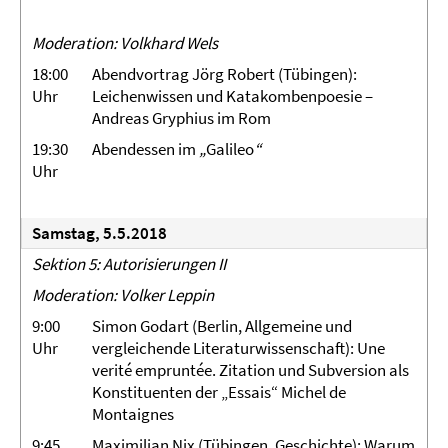
Moderation: Volkhard Wels
18:00
Abendvortrag Jörg Robert (Tübingen):
Uhr
Leichenwissen und Katakombenpoesie –
Andreas Gryphius im Rom
19:30
Abendessen im
„
Galileo
“
Uhr
Samstag, 5.5.2018
Sektion 5: Autorisierungen II
Moderation: Volker Leppin
9:00
Simon Godart (Berlin, Allgemeine und
Uhr
vergleichende Literaturwissenschaft): Une
verité empruntée. Zitation und Subversion als
Konstituenten der „Essais“ Michel de
Montaignes
9:45
Maximilian Nix (Tübingen, Geschichte): Warum