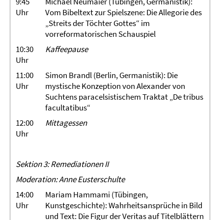
9:45
Michael Neumaier (Tübingen, Germanistik):
Uhr
Vom Bibeltext zur Spielszene: Die Allegorie des
„Streits der Töchter Gottes“ im
vorreformatorischen Schauspiel
10:30
Kaffeepause
Uhr
11:00
Simon Brandl (Berlin, Germanistik): Die
Uhr
mystische Konzeption von Alexander von
Suchtens paracelsistischem Traktat „De tribus
facultatibus“
12:00
Mittagessen
Uhr
Sektion 3: Remediationen II
Moderation: Anne Eusterschulte
14:00
Mariam Hammami (Tübingen,
Uhr
Kunstgeschichte): Wahrheitsansprüche in Bild
und Text: Die Figur der Veritas auf Titelblättern