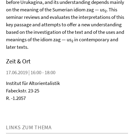
before Urukagina, and its understanding depends mainly
on the meaning of the Sumerian idiom zag — us
. This
2
seminar reviews and evaluates the interpretations of this
key passage and attempts to offer a new understanding
based on the investigation of the text and of the uses and
meanings of the idiom zag — us
in contemporary and
2
later texts.
Zeit & Ort
17.06.2019 | 16:00 - 18:00
Institut für Altorientalistik
Fabeckstr. 23-25
R. -1.2057
LINKS ZUM THEMA