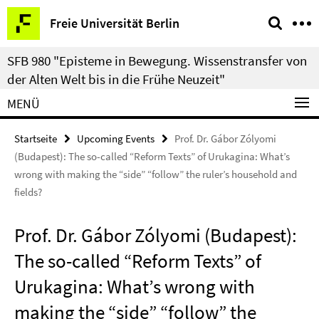
Springe
Service-
Freie Universität Berlin
direkt
Navigation
zu
SFB 980 "Episteme in Bewegung. Wissenstransfer von
Inhalt
der Alten Welt bis in die Frühe Neuzeit"
MENÜ
Startseite
Upcoming Events
Prof. Dr. Gábor Zólyomi
(Budapest): The so-called “Reform Texts” of Urukagina: What’s
wrong with making the “side” “follow” the ruler’s household and
fields?
Prof. Dr. Gábor Zólyomi (Budapest):
The so-called “Reform Texts” of
Urukagina: What’s wrong with
making the “side” “follow” the