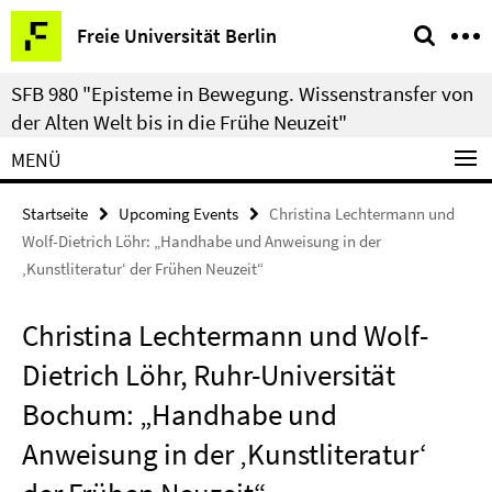
Springe
Service-
Freie Universität Berlin
direkt
Navigation
zu
SFB 980 "Episteme in Bewegung. Wissenstransfer von
Inhalt
der Alten Welt bis in die Frühe Neuzeit"
MENÜ
Startseite
Upcoming Events
Christina Lechtermann und
Wolf-Dietrich Löhr: „Handhabe und Anweisung in der
‚Kunstliteratur‘ der Frühen Neuzeit“
Christina Lechtermann und Wolf-
Dietrich Löhr, Ruhr-Universität
Bochum: „Handhabe und
Anweisung in der ‚Kunstliteratur‘