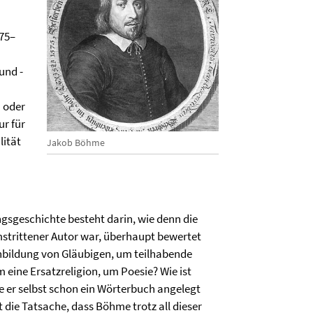
75–
und -
n oder
ur für
lität
Jakob Böhme
gsgeschichte besteht darin, wie denn die
mstrittener Autor war, überhaupt bewertet
enbildung von Gläubigen, um teilhabende
 eine Ersatzreligion, um Poesie? Wie ist
e er selbst schon ein Wörterbuch angelegt
die Tatsache, dass Böhme trotz all dieser