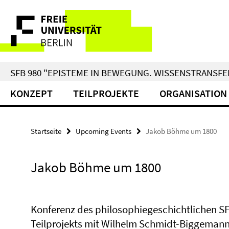
Springe
Service-
direkt
zu
Navigation
Inhalt
SFB 980 "EPISTEME IN BEWEGUNG. WISSENSTRANSFER
KONZEPT
TEILPROJEKTE
ORGANISATION
Startseite
Upcoming Events
Jakob Böhme um 1800
Jakob Böhme um 1800
Konferenz des philosophiegeschichtlichen S
Teilprojekts mit Wilhelm Schmidt-Biggeman