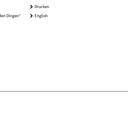
Drucken
 den Dingen"
English