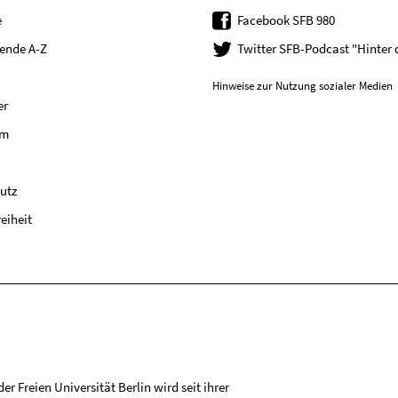
e
Facebook SFB 980
tende A-Z
Twitter SFB-Podcast "Hinter
Hinweise zur Nutzung sozialer Medien
er
um
utz
reiheit
r Freien Universität Berlin wird seit ihrer