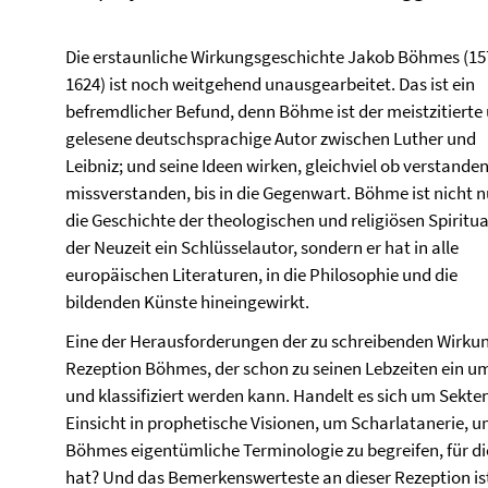
Die erstaunliche Wirkungsgeschichte Jakob Böhmes (15
1624) ist noch weitgehend unausgearbeitet. Das ist ein
befremdlicher Befund, denn Böhme ist der meistzitierte 
gelesene deutschsprachige Autor zwischen Luther und
Leibniz; und seine Ideen wirken, gleichviel ob verstande
missverstanden, bis in die Gegenwart. Böhme ist nicht n
die Geschichte der theologischen und religiösen Spiritua
der Neuzeit ein Schlüsselautor, sondern er hat in alle
europäischen Literaturen, in die Philosophie und die
bildenden Künste hineingewirkt.
Eine der Herausforderungen der zu schreibenden Wirkun
Rezeption Böhmes, der schon zu seinen Lebzeiten ein u
und klassifiziert werden kann. Handelt es sich um Sekt
Einsicht in prophetische Visionen, um Scharlatanerie, um
Böhmes eigentümliche Terminologie zu begreifen, für di
hat? Und das Bemerkenswerteste an dieser Rezeption ist 