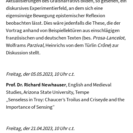
Aktualisierungen des Gralsnarrativs bilden, so gesehen, ein
diskursives Experimentierfeld, an dem sich eine
eigensinnige Bewegung epistemischer Reflexion
beobachten lässt. Dies wäre jedenfalls die These, die der
Vortrag anhand von Beispiellektüren aus einschlägigen
französischen und deutschen Texten (bes.
Prosa-Lancelot
,
Wolframs
Parzival
, Heinrichs von dem Türlin
Crône
) zur
Diskussion stellt
.
Freitag, der 05.05.2023, 10 Uhr c.t.
Prof. Dr. Richard Newhauser
, English and Medieval
Studies, Arizona State University, Tempe
„Senseless in Troy: Chaucer’s Troilus and Criseyde and the
Importance of Sensing“
Freitag, der 21.04.2023, 10 Uhr c.t.