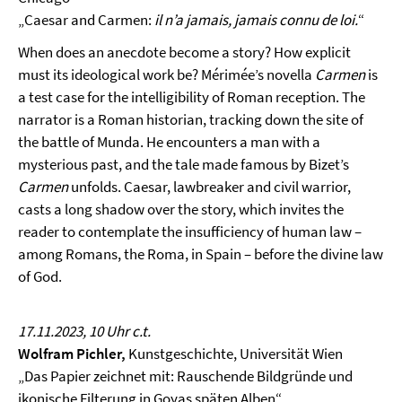
„Caesar and Carmen:
il n’a jamais, jamais connu de loi.
“
When does an anecdote become a story? How explicit
must its ideological work be? Mérimée’s novella
Carmen
is
a test case for the intelligibility of Roman reception. The
narrator is a Roman historian, tracking down the site of
the battle of Munda. He encounters a man with a
mysterious past, and the tale made famous by Bizet’s
Carmen
unfolds. Caesar, lawbreaker and civil warrior,
casts a long shadow over the story, which invites the
reader to contemplate the insufficiency of human law –
among Romans, the Roma, in Spain – before the divine law
of God.
17.11.2023, 10 Uhr c.t.
Wolfram Pichler,
Kunstgeschichte, Universität Wien
„Das Papier zeichnet mit: Rauschende Bildgründe und
ikonische Filterung in Goyas späten Alben“