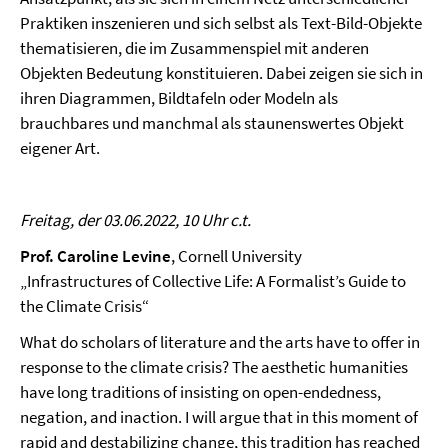
Praktiken inszenieren und sich selbst als Text-Bild-Objekte
thematisieren, die im Zusammenspiel mit anderen
Objekten Bedeutung konstituieren. Dabei zeigen sie sich in
ihren Diagrammen, Bildtafeln oder Modeln als
brauchbares und manchmal als staunenswertes Objekt
eigener Art.
Freitag, der 03.06.2022, 10 Uhr c.t.
Prof. Caroline Levine
, Cornell University
„Infrastructures of Collective Life: A Formalist’s Guide to
the Climate Crisis“
What do scholars of literature and the arts have to offer in
response to the climate crisis? The aesthetic humanities
have long traditions of insisting on open-endedness,
negation, and inaction. I will argue that in this moment of
rapid and destabilizing change, this tradition has reached